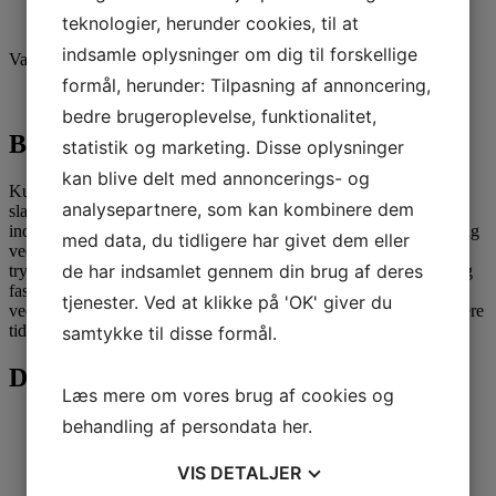
teknologier, herunder cookies, til at
indsamle oplysninger om dig til forskellige
Varenummer (SKU):
1d
Varekategori:
BPS Produkter
formål, herunder: Tilpasning af annoncering,
Beskrivelse
bedre brugeroplevelse, funktionalitet,
Beskrivelse
statistik og marketing. Disse oplysninger
kan blive delt med annoncerings- og
Kuglekontraventil er velegnet til vand, spildevand og medier med
analysepartnere, som kan kombinere dem
slam. Kuglekontraventilen er udført i syrefast stål AISI 316 med
indvendigt gevind. Den har et drejet sæde, der giver en god tætning
med data, du tidligere har givet dem eller
ved lave differenstryk. Fuldt gennemløb sikrer fuldt flow og lavt
de har indsamlet gennem din brug af deres
tryktab, hvilket også eliminerer risikoen for, at urenheder sætter sig
fast på kuglen. Tåler mere aggressive miljøer. Ventilen er
tjenester. Ved at klikke på 'OK' giver du
vedligeholdelsesfri, men det anbefales, at skifte kuglen efter længere
tids forbrug i rørsystemet.
samtykke til disse formål.
Du kunne også være interesseret i...
Læs mere om vores brug af cookies og
behandling af persondata
her
.
1.7.4.1
VIS
DETALJER