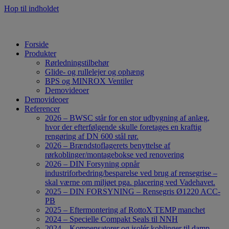
Hop til indholdet
Forside
Produkter
Rørledningstilbehør
Glide- og rullelejer og ophæng
BPS og MINROX Ventiler
Demovideoer
Demovideoer
Referencer
2026 – BWSC står for en stor udbygning af anlæg,
hvor der efterfølgende skulle foretages en kraftig
rengøring af DN 600 stål rør.
2026 – Brændstoflagerets benyttelse af
rørkoblinger/montagebokse ved renovering
2026 – DIN Forsyning opnår
industriforbedring/besparelse ved brug af rensegrise –
skal værne om miljøet pga. placering ved Vadehavet.
2025 – DIN FORSYNING – Rensegris Ø1220 ACC-
PB
2025 – Eftermontering af RottoX TEMP manchet
2024 – Specielle Compakt Seals til NNH
2024 – Kompensatorer og isolér koblinger til damp-,