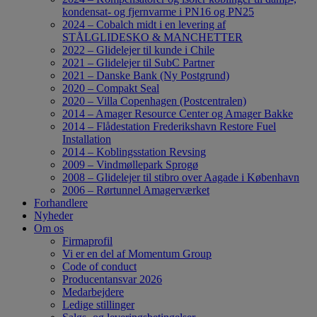
kondensat- og fjernvarme i PN16 og PN25
2024 – Cobalch midt i en levering af
STÅLGLIDESKO & MANCHETTER
2022 – Glidelejer til kunde i Chile
2021 – Glidelejer til SubC Partner
2021 – Danske Bank (Ny Postgrund)
2020 – Compakt Seal
2020 – Villa Copenhagen (Postcentralen)
2014 – Amager Resource Center og Amager Bakke
2014 – Flådestation Frederikshavn Restore Fuel
Installation​
2014 – Koblingsstation Revsing
2009 – Vindmøllepark Sprogø
2008 – Glidelejer til stibro over Aagade i København
2006 – Rørtunnel Amagerværket
Forhandlere
Nyheder
Om os
Firmaprofil
Vi er en del af Momentum Group
Code of conduct
Producentansvar 2026
Medarbejdere
Ledige stillinger