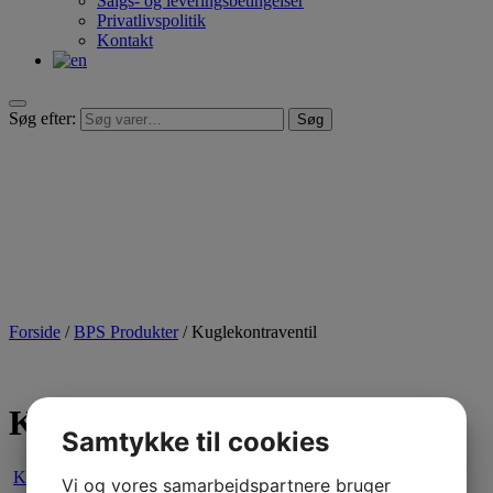
Salgs- og leveringsbetingelser
Privatlivspolitik
Kontakt
Søg efter:
Søg
Forside
/
BPS Produkter
/ Kuglekontraventil
Kuglekontraventil
Samtykke til cookies
Kuglekontraventil
Vi og vores samarbejdspartnere bruger