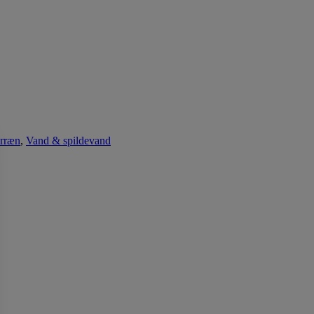
erræn
,
Vand & spildevand