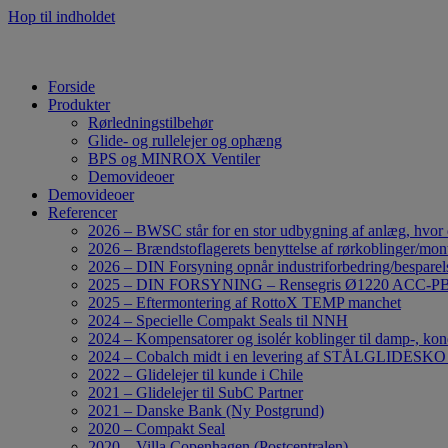
Hop til indholdet
Forside
Produkter
Rørledningstilbehør
Glide- og rullelejer og ophæng
BPS og MINROX Ventiler
Demovideoer
Demovideoer
Referencer
2026 – BWSC står for en stor udbygning af anlæg, hvor de
2026 – Brændstoflagerets benyttelse af rørkoblinger/mo
2026 – DIN Forsyning opnår industriforbedring/besparels
2025 – DIN FORSYNING – Rensegris Ø1220 ACC-P
2025 – Eftermontering af RottoX TEMP manchet
2024 – Specielle Compakt Seals til NNH
2024 – Kompensatorer og isolér koblinger til damp-, ko
2024 – Cobalch midt i en levering af STÅLGLID
2022 – Glidelejer til kunde i Chile
2021 – Glidelejer til SubC Partner
2021 – Danske Bank (Ny Postgrund)
2020 – Compakt Seal
2020 – Villa Copenhagen (Postcentralen)