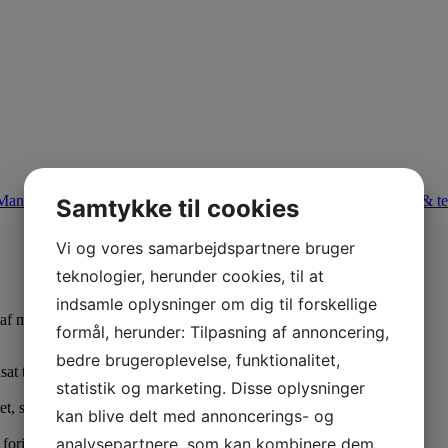
Manchetter & Plastglidesko
,
On/Offshore olie/gas
,
Rør i bygninger & t
Samtykke til cookies
Vi og vores samarbejdspartnere bruger
teknologier, herunder cookies, til at
indsamle oplysninger om dig til forskellige
f medierør i foringsrør.
formål, herunder: Tilpasning af annoncering,
bedre brugeroplevelse, funktionalitet,
dsat til et minimum ved brug af
statistik og marketing. Disse oplysninger
ret, samt eventuel indvendig
kan blive delt med annoncerings- og
analysepartnere, som kan kombinere dem
 foringsrøret