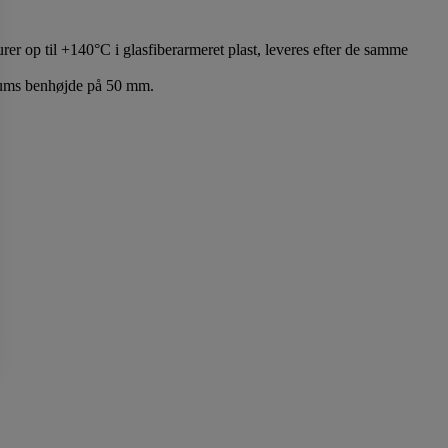
er op til +140°C i glasfiberarmeret plast, leveres efter de samme
imums benhøjde på 50 mm.