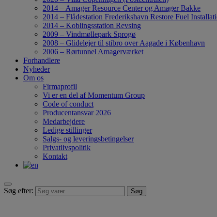
2014 – Amager Resource Center og Amager Bakke
2014 – Flådestation Frederikshavn Restore Fuel Installati
2014 – Koblingsstation Revsing
2009 – Vindmøllepark Sprogø
2008 – Glidelejer til stibro over Aagade i København
2006 – Rørtunnel Amagerværket
Forhandlere
Nyheder
Om os
Firmaprofil
Vi er en del af Momentum Group
Code of conduct
Producentansvar 2026
Medarbejdere
Ledige stillinger
Salgs- og leveringsbetingelser
Privatlivspolitik
Kontakt
Søg efter:
Søg