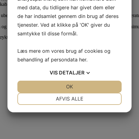
skab
med data, du tidligere har givet dem eller
g ubegrænset opefter og med benhøjder fra 16 mm til 175 mm, temperatur
de har indsamlet gennem din brug af deres
tjenester. Ved at klikke på 'OK' giver du
g derover anbefaler vi udført i stål. Produceres til projekt med min
samtykke til disse formål.
ryktæt lukning mellem medierør og foringsrør. Fås i flere udgaver.
Læs mere om vores brug af cookies og
behandling af persondata
her
.
VIS
DETALJER
JA
NEJ
OK
JA
NEJ
NØDVENDIGE
PRÆFERENCER
AFVIS ALLE
JA
NEJ
JA
NEJ
MARKETING
STATISTIK