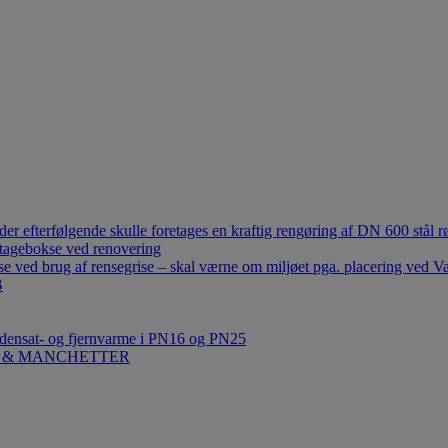
r efterfølgende skulle foretages en kraftig rengøring af DN 600 stål rø
ntagebokse ved renovering
e ved brug af rensegrise – skal værne om miljøet pga. placering ved V
B
ndensat- og fjernvarme i PN16 og PN25
ESKO & MANCHETTER