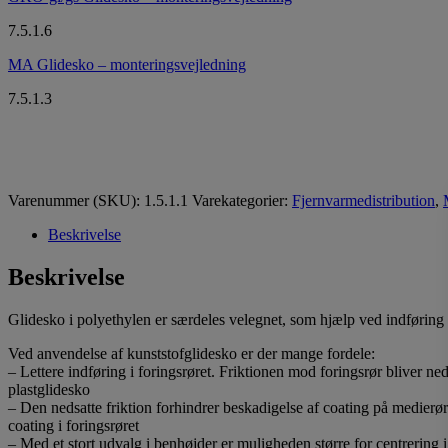
7.5.1.6
MA Glidesko – monteringsvejledning​
7.5.1.3
Varenummer (SKU):
1.5.1.1
Varekategorier:
Fjernvarmedistribution
,
Beskrivelse
Beskrivelse
Glidesko i polyethylen er særdeles velegnet, som hjælp ved indføring a
Ved anvendelse af kunststofglidesko er der mange fordele:
– Lettere indføring i foringsrøret. Friktionen mod foringsrør bliver ne
plastglidesko
– Den nedsatte friktion forhindrer beskadigelse af coating på medierø
coating i foringsrøret
– Med et stort udvalg i benhøjder er muligheden større for centrering i