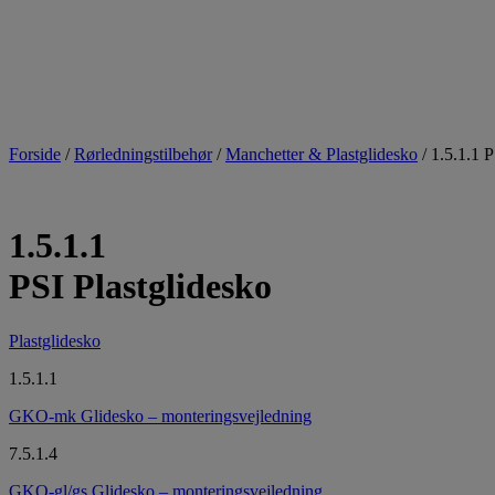
Forside
/
Rørledningstilbehør
/
Manchetter & Plastglidesko
/ 1.5.1.1 P
1.5.1.1
PSI Plastglidesko
Plastglidesko
1.5.1.1
GKO-mk Glidesko – monteringsvejledning​
7.5.1.4
GKO-gl/gs Glidesko – monteringsvejledning​