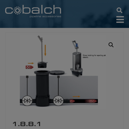
Hop
til
indholdet
1.8.8.1