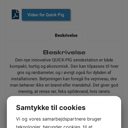
​Video for Quick Pig
Beskrivelse
Beskrivelse
Den nye innovative QUICK-PIG sendestation er både
kompakt, hurtig og økonomisk. Den kan tilpasses til hver
gris og rørdiameter, og i øvrigt også for dybden af
installationen. Betjeningen kan foregå fra vejniveau, dvs
man behøver ikke en brønd eller mandehul. Det giver god
mening, at rense rør, feks spildevand, hvis rørets
indvendige diameter bliver mindre på belægninger, kan det
være at man skal skrue op for trykket på pumpen, og
Samtykke til cookies
derved øges omkostningerne på strøm, men husker man
at holde røret rent, kan man igen skrue ned for trykket og
Vi og vores samarbejdspartnere bruger
sparer på elregningen.
teknologier, herunder cookies, til at