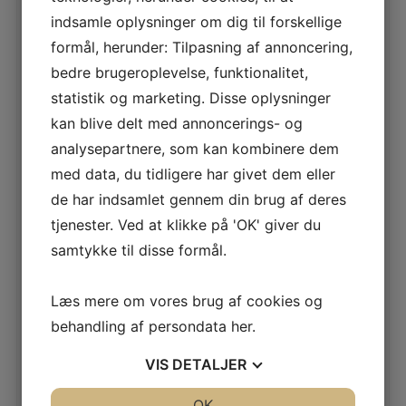
indsamle oplysninger om dig til forskellige
formål, herunder: Tilpasning af annoncering,
Du kunne også være interesseret i...
bedre brugeroplevelse, funktionalitet,
statistik og marketing. Disse oplysninger
kan blive delt med annoncerings- og
analysepartnere, som kan kombinere dem
med data, du tidligere har givet dem eller
de har indsamlet gennem din brug af deres
tjenester. Ved at klikke på 'OK' giver du
samtykke til disse formål.
1.8.9.1
1.8.5.1
Rensegrise –
GIRARD
specielle​
Rensegrise
Læs mere om vores brug af cookies og
behandling af persondata
her
.
VIS
DETALJER
Læs mere
Læs mere
JA
NEJ
OK
JA
NEJ