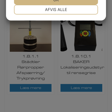
NØDVENDIGE
PRÆFERENCER
AFVIS ALLE
JA
NEJ
JA
NEJ
MARKETING
STATISTIK
1.8.1.1
1.8.10.1
Städtler
BAKER
Rørpropper
Lokaliseringsudstyr
Afspærring/
til rensegrise​
Trykprøvning
Læs mere
Læs mere