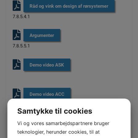
Råd og vink om design af rørsystemer​
7.8.5.4.1
Argumenter
​
7.8.5.5.1
Demo video ASK
​
Demo video ACC
​
Samtykke til cookies
Beskrivelse
Vi og vores samarbejdspartnere bruger
teknologier, herunder cookies, til at
Beskrivelse