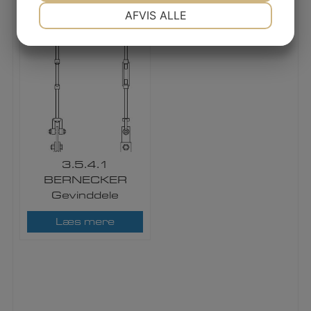
NØDVENDIGE
PRÆFERENCER
AFVIS ALLE
JA
NEJ
JA
NEJ
MARKETING
STATISTIK
3.5.4.1
BERNECKER
Gevinddele
Læs mere