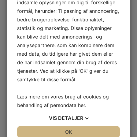
indsamle oplysninger om dig til forskellige
Rensning af rør med blød ASK skumcylinder til nye rør
formål, herunder: Tilpasning af annoncering,
eller den hårde ACC rensegris til grundig rensning.
bedre brugeroplevelse, funktionalitet,
statistik og marketing. Disse oplysninger
Du kunne også være interesseret i...
kan blive delt med annoncerings- og
analysepartnere, som kan kombinere dem
med data, du tidligere har givet dem eller
de har indsamlet gennem din brug af deres
tjenester. Ved at klikke på 'OK' giver du
samtykke til disse formål.
Læs mere om vores brug af cookies og
3.4.3.1
1.3.5.1
behandling af persondata
her
.
HYDRA
COBALCH
Kompensatorer
Flangeisolering
VIS
DETALJER
Læs mere
Læs mere
JA
NEJ
OK
JA
NEJ