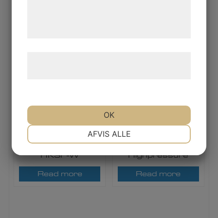
de har indsamlet gennem din brug af deres
Read more
Read more
tjenester. Ved at klikke på 'OK' giver du
samtykke til disse formål.
Læs mere om vores brug af cookies og
behandling af persondata
her
.
OK
NØDVENDIGE
PRÆFERENCER
1.2.2.1
1.2.3.1
AFVIS ALLE
RMA Ball Valves
RMA Ball Valves
HKSF-W
Highpressure
MARKETING
STATISTIK
Read more
Read more